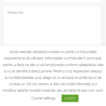
Acest website utilizează cookie-uri pentru a îmbunătăți
experiența ta de utilizare. Informațiile sunt folosite în principal
pentru a face ca site-ul să funcţioneze conform aşteptărilor tale
și nu te identifică direct pe tine. Pentru că îţi respectăm dreptul
la confidenţialitate, poţi alege să nu accepţi anumite tipuri de
cookie-uri. Dă clic pentru a afla mai multe informaţii şi a
modifica setările noastre implicite, sau acceptă-le așa cum sunt.
Cookie settings
ACCEPT