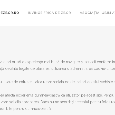
DEZBOR.RO
ÎNVINGE FRICA DE ZBOR
ASOCIAȚIA IUBIM A
vizitatorilor săi o experiență mai bună de navigare și servicii conform i
 detaliile legate de plasarea, utilizarea și administrarea cookie-urilor 
tilizare de către entitatea reprezentata de detinatorii acestui webiste a
ea afecta experiența dumneavoastră ca utilizator pe acest site. Pentru a
vă vom solicita aprobarea. Daca nu ne acordați acceptul pentru folosirea
isponibile pentru dumneavoastră.