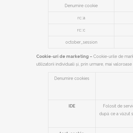
Denumire cookie
rc::a
rc::c
october_session
Cookie-uri de marketing –
Cookie-urile de marke
utilizatorii individuali și, prin urmare, mai valoroase
Denumire cookies
IDE
Folosit de servi
după ce a văzut s