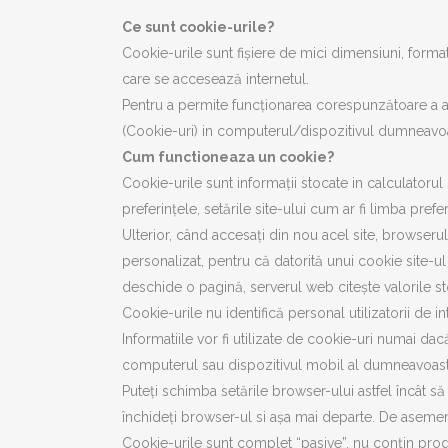
Ce sunt cookie-urile?
Cookie-urile sunt fișiere de mici dimensiuni, forma
care se accesează internetul.
Pentru a permite funcționarea corespunzătoare a ace
(Cookie-uri) in computerul/dispozitivul dumneavoa
Cum functioneaza un cookie?
Cookie-urile sunt informații stocate in calculatoru
preferințele, setările site-ului cum ar fi limba prefe
Ulterior, când accesați din nou acel site, browserul
personalizat, pentru că datorită unui cookie site-ul
deschide o pagină, serverul web citește valorile st
Cookie-urile nu identifică personal utilizatorii de in
Informatiile vor fi utilizate de cookie-uri numai dac
computerul sau dispozitivul mobil al dumneavoast
Puteți schimba setările browser-ului astfel încât s
închideți browser-ul si așa mai departe. De asemen
Cookie-urile sunt complet “pasive”, nu conțin progr