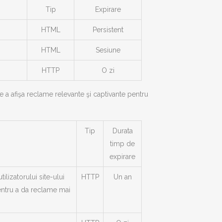
Tip
Expirare
HTML
Persistent
HTML
Sesiune
HTTP
O zi
de a afişa reclame relevante şi captivante pentru
Tip
Durata
timp de
expirare
ilizatorului site-ului
HTTP
Un an
entru a da reclame mai