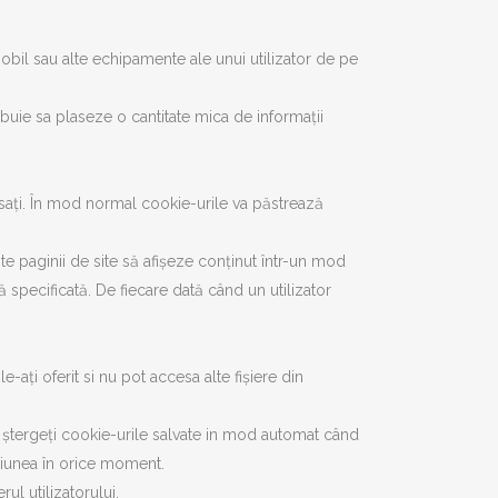
mobil sau alte echipamente ale unui utilizator de pe
buie sa plaseze o cantitate mica de informații
esați. În mod normal cookie-urile va păstrează
ite paginii de site să afișeze conținut într-un mod
 specificată. De fiecare dată când un utilizator
-ați oferit si nu pot accesa alte fișiere din
să ștergeți cookie-urile salvate in mod automat când
pțiunea în orice moment.
ul utilizatorului.