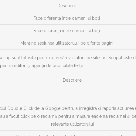
Descriere
Face diferența între oameni și boți
Face diferența între oameni și boți
Menține sesiunea utilizatorului pe diferite pagini
ting sunt folosite pentru a urmări vizitatorii pe site-uri. Scopul este 
 pentru editori și agenții de publicitate terțe.
Descriere
ciul Double Click de la Google pentru a înregistra și raporta acțiunea ut
au a făcut click pe o reclamă pentru a măsura eficiența reclamei și p
relevante utilizatorului