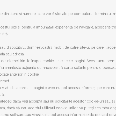
te din litere și numere, care vor fi stocate pe computerul, terminalul 
stui site si pentru a îmbunătăți experiența de navigare, acest site tre
stră.
l sau dispozitivul dumneavoastră mobil de către site-ul pe care îl acc
rata sau adresa.
 de internet trimite înapoi cookie-urile acelei pagini. Acest lucru perm
 își amintește acțiunile dumneavoastră dar si setările pentru o perioadă
ocate anterior în cookie.
ternet.
ă v-ați dat acordul – paginile web nu pot accesa informații pe care nu le
ră.
ă alegeți dacă veți accepta sau nu solicitările acestor cookie-uri sau 
ea, dacă vă dați acordul utilizării cookie-urilor, vă puteți schimba o
ame software sau viruși și nu pot accesa informațiile de pe hard driver