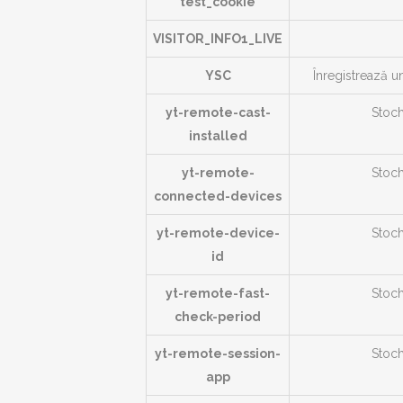
test_cookie
VISITOR_INFO1_LIVE
YSC
Înregistrează un
yt-remote-cast-
Stoch
installed
yt-remote-
Stoch
connected-devices
yt-remote-device-
Stoch
id
yt-remote-fast-
Stoch
check-period
yt-remote-session-
Stoch
app