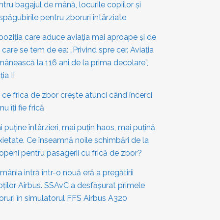
ntru bagajul de mână, locurile copiilor și
spăgubirile pentru zboruri întârziate
poziția care aduce aviația mai aproape și de
 care se tem de ea: „Privind spre cer. Aviația
mânească la 116 ani de la prima decolare”,
ția II
 ce frica de zbor crește atunci când încerci
nu îți fie frică
 puține întârzieri, mai puțin haos, mai puțină
xietate. Ce înseamnă noile schimbări de la
openi pentru pasagerii cu frică de zbor?
mânia intră într-o nouă eră a pregătirii
loților Airbus. SSAvC a desfășurat primele
oruri în simulatorul FFS Airbus A320