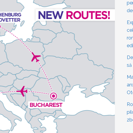
pe
de
Ex
cei
ro
edi
De
să 
Mai
an
Ot
Ro
pi
zb