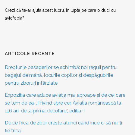
Crezi că te-ar ajuta acest lucru, în lupta pe care o duci cu
aviofobia?
ARTICOLE RECENTE
Drepturile pasagerilor se schimbă: noi reguli pentru
bagajul de mână, locurile copiilor și despăgubirile
pentru zboruri întârziate
Expoziția care aduce aviația mai aproape și de cei care
se tem de ea: „Privind spre cer. Aviația românească la
116 ani de la prima decolare”, ediția II
De ce frica de zbor crește atunci când încerci să nu îți
fie frică