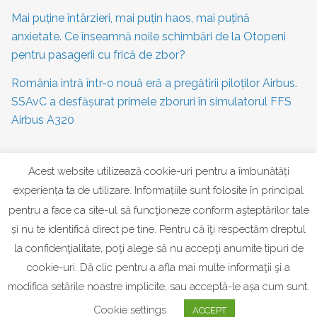
Mai puține întârzieri, mai puțin haos, mai puțină
anxietate. Ce înseamnă noile schimbări de la Otopeni
pentru pasagerii cu frică de zbor?
România intră într-o nouă eră a pregătirii piloților Airbus.
SSAvC a desfășurat primele zboruri în simulatorul FFS
Airbus A320
Acest website utilizează cookie-uri pentru a îmbunătăți
CATEGORII
experiența ta de utilizare. Informațiile sunt folosite în principal
Frica de zbor
pentru a face ca site-ul să funcţioneze conform aşteptărilor tale
și nu te identifică direct pe tine. Pentru că îţi respectăm dreptul
Știri Aviație
la confidenţialitate, poţi alege să nu accepţi anumite tipuri de
Blog & Interviuri
cookie-uri. Dă clic pentru a afla mai multe informaţii şi a
modifica setările noastre implicite, sau acceptă-le așa cum sunt.
Articole utile pentru frica de zbor
Cookie settings
ACCEPT