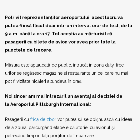
Potrivit reprezentanților aeroportului, acest lucru va
putea fi însă făcut doar într-un interval orar de test, de la
9 a.m. până la ora 17. Tot aceștia au mărturisit că
pasagerii cu bilete de avion vor avea prioritate la
punctele de trecere.
Măsura este aplaudată de public, întrucât în zona duty-free-
urilor se regăsesc magazine și restaurante unice, care nu mai
pot fi vizitate nicăieri altundeva în oraș.
Noi sincer am mai întrezărit un avantaj al deciziei de
la Aeroportul Pittsburgh International:
Pasagerii cu
frica de zbor
vor putea să se obișnuiască cu ideea
de a zbura, parcurgând etapele călătoriei cu avionul și
petrecând timp în fața porților de îmbarcare.