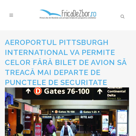
AEROPORTUL PITTSBURGH
INTERNATIONAL VA PERMITE
CELOR FĂRĂ BILET DE AVION SĂ
TREACĂ MAI DEPARTE DE
PUNCTELE DE SECURITATE