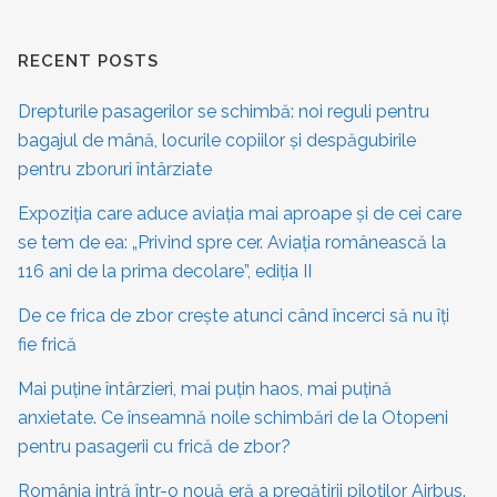
RECENT POSTS
Drepturile pasagerilor se schimbă: noi reguli pentru
bagajul de mână, locurile copiilor și despăgubirile
pentru zboruri întârziate
Expoziția care aduce aviația mai aproape și de cei care
se tem de ea: „Privind spre cer. Aviația românească la
116 ani de la prima decolare”, ediția II
De ce frica de zbor crește atunci când încerci să nu îți
fie frică
Mai puține întârzieri, mai puțin haos, mai puțină
anxietate. Ce înseamnă noile schimbări de la Otopeni
pentru pasagerii cu frică de zbor?
România intră într-o nouă eră a pregătirii piloților Airbus.