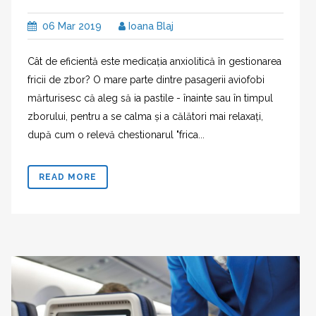
06 Mar 2019
Ioana Blaj
Cât de eficientă este medicația anxiolitică în gestionarea
fricii de zbor? O mare parte dintre pasagerii aviofobi
mărturisesc că aleg să ia pastile - înainte sau în timpul
zborului, pentru a se calma și a călători mai relaxați,
după cum o relevă chestionarul "frica...
READ MORE