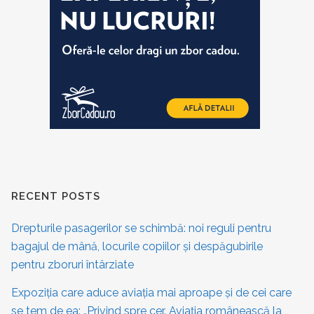
RECENT POSTS
Drepturile pasagerilor se schimbă: noi reguli pentru
bagajul de mână, locurile copiilor și despăgubirile
pentru zboruri întârziate
Expoziția care aduce aviația mai aproape și de cei care
se tem de ea: „Privind spre cer. Aviația românească la