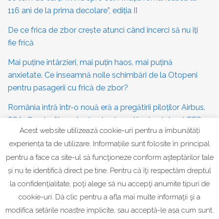
116 ani de la prima decolare”, ediția II
De ce frica de zbor crește atunci când încerci să nu îți
fie frică
Mai puține întârzieri, mai puțin haos, mai puțină
anxietate. Ce înseamnă noile schimbări de la Otopeni
pentru pasagerii cu frică de zbor?
România intră într-o nouă eră a pregătirii piloților Airbus.
SSAvC a desfășurat primele zboruri în simulatorul FFS
Acest website utilizează cookie-uri pentru a îmbunătăți
Airbus A320
experiența ta de utilizare. Informațiile sunt folosite în principal
pentru a face ca site-ul să funcţioneze conform aşteptărilor tale
CATEGORIES
și nu te identifică direct pe tine. Pentru că îţi respectăm dreptul
la confidenţialitate, poţi alege să nu accepţi anumite tipuri de
Articole utile pentru frica de zbor
cookie-uri. Dă clic pentru a afla mai multe informaţii şi a
modifica setările noastre implicite, sau acceptă-le așa cum sunt.
Frica de zbor