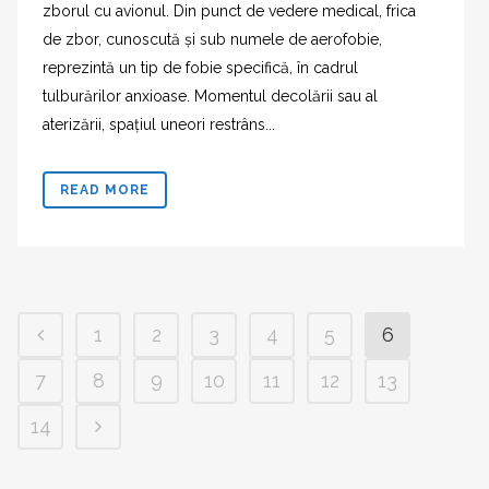
zborul cu avionul. Din punct de vedere medical, frica
de zbor, cunoscută și sub numele de aerofobie,
reprezintă un tip de fobie specifică, în cadrul
tulburărilor anxioase. Momentul decolării sau al
aterizării, spațiul uneori restrâns...
READ MORE
1
2
3
4
5
6
7
8
9
10
11
12
13
14