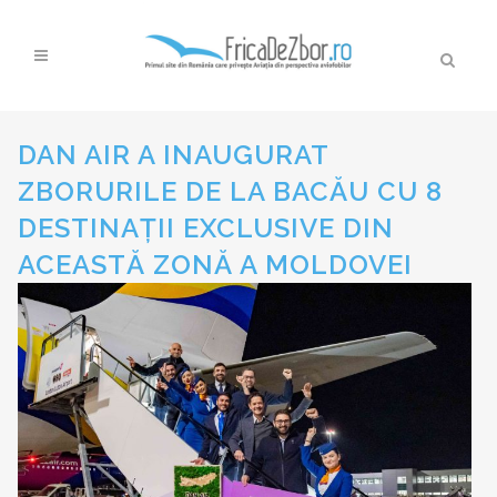
DAN AIR A INAUGURAT
ZBORURILE DE LA BACĂU CU 8
DESTINAȚII EXCLUSIVE DIN
ACEASTĂ ZONĂ A MOLDOVEI