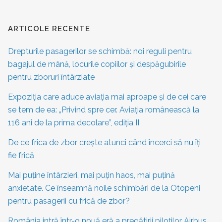
ARTICOLE RECENTE
Drepturile pasagerilor se schimbă: noi reguli pentru
bagajul de mână, locurile copiilor și despăgubirile
pentru zboruri întârziate
Expoziția care aduce aviația mai aproape și de cei care
se tem de ea: „Privind spre cer. Aviația românească la
116 ani de la prima decolare”, ediția II
De ce frica de zbor crește atunci când încerci să nu îți
fie frică
Mai puține întârzieri, mai puțin haos, mai puțină
anxietate. Ce înseamnă noile schimbări de la Otopeni
pentru pasagerii cu frică de zbor?
România intră într-o nouă eră a pregătirii piloților Airbus.