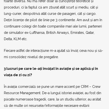
foarte diversă. Nu mă refer doar la cunoștințe teoretice și
proceduri, ci la faptul că am zburat atât scurt și mediu, cât și
lung-curier, deopotrivă atât curse de pasageri, cât și cargo.
Dețin licențe de pilot de linie pe 3 continente. Am avut și am în
continuare colegi din toate companiile mari ale lumii, parteneri
de simulator ex-Lufthansa, British Airways, Emirates, Qatar,
Delta, KLM etc.
Fiecare astfel de interacțiune m-a ajutat să învăț ceva nou și să-
mi consolidez nivelul de pregatire.
3 lucruri pe care le-ați învățat în aviație și se aplică și în
viața de zi cu zi?
În aviația comercială se pune un mare accent pe CRM – Crew
Resource Management. De-a lungul istoriei aviației, au fost din
păcate numeroase tragedii, care, la un studiu ulterior, au arătat
că de multe ori resursele/informațiile necesare evitării