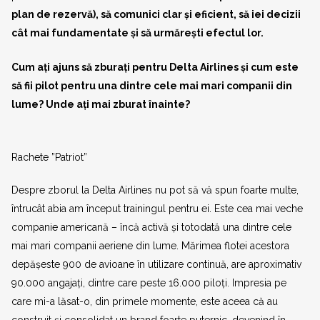
plan de rezervă), să comunici clar și eficient, să iei decizii
cât mai fundamentate și să urmărești efectul lor.
Cum ați ajuns să zburați pentru Delta Airlines și cum este
să fii pilot pentru una dintre cele mai mari companii din
lume? Unde ați mai zburat înainte?
Rachete ”Patriot”
Despre zborul la Delta Airlines nu pot să vă spun foarte multe,
întrucât abia am început trainingul pentru ei. Este cea mai veche
companie americană – încă activă și totodată una dintre cele
mai mari companii aeriene din lume. Mărimea flotei acestora
depășeste 900 de avioane în utilizare continuă, are aproximativ
90.000 angajați, dintre care peste 16.000 piloți. Impresia pe
care mi-a lăsat-o, din primele momente, este aceea că au
construit și consolidat un brand foarte puternic, devenind în