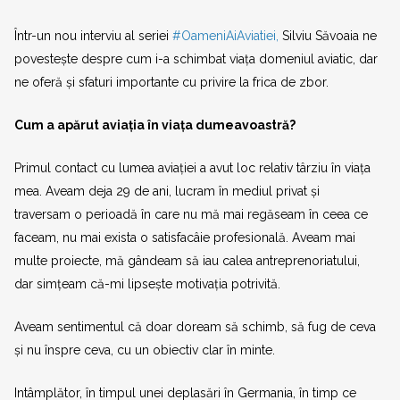
Într-un nou interviu al seriei
#OameniAiAviatiei,
Silviu Săvoaia ne
povestește despre cum i-a schimbat viața domeniul aviatic, dar
ne oferă și sfaturi importante cu privire la frica de zbor.
Cum a apărut aviația în viața dumeavoastră?
Primul contact cu lumea aviației a avut loc relativ târziu în viața
mea. Aveam deja 29 de ani, lucram în mediul privat și
traversam o perioadă în care nu mă mai regăseam în ceea ce
faceam, nu mai exista o satisfacâie profesională. Aveam mai
multe proiecte, mă gândeam să iau calea antreprenoriatului,
dar simțeam că-mi lipsește motivația potrivită.
Aveam sentimentul că doar doream să schimb, să fug de ceva
și nu înspre ceva, cu un obiectiv clar în minte.
Intâmplător, în timpul unei deplasări în Germania, în timp ce