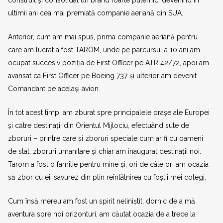
ultimii ani cea mai premiată companie aeriană din SUA.
Anterior, cum am mai spus, prima companie aeriană pentru
care am lucrat a fost TAROM, unde pe parcursul a 10 ani am
ocupat succesiv poziția de First Officer pe ATR 42/72, apoi am
avansat ca First Officer pe Boeing 737 și ulterior am devenit
Comandant pe același avion.
În tot acest timp, am zburat spre principalele orașe ale Europei
și către destinații din Orientul Mijlociu, efectuând sute de
zboruri – printre care și zboruri speciale cum ar fi cu oameni
de stat, zboruri umanitare și chiar am inaugurat destinații noi.
Tarom a fost o familie pentru mine și, ori de câte ori am ocazia
să zbor cu ei, savurez din plin reîntâlnirea cu foștii mei colegi.
Cum însă mereu am fost un spirit neliniștit, dornic de a mă
aventura spre noi orizonturi, am căutat ocazia de a trece la