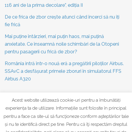
116 ani de la prima decolare”, ediția II
De ce frica de zbor crește atunci când încerci să nu îți
fie frică
Mai puține întârzieri, mai puțin haos, mai puțină
anxietate. Ce înseamnă noile schimbări de la Otopeni
pentru pasagerii cu frică de zbor?
România intră într-o nouă eră a pregătirii piloților Airbus.
SSAvC a desfășurat primele zboruri în simulatorul FFS
Airbus A320
Acest website utilizează cookie-uri pentru a îmbunătăți
CATEGORII
experiența ta de utilizare. Informațiile sunt folosite în principal
Frica de zbor
pentru a face ca site-ul să funcţioneze conform aşteptărilor tale
și nu te identifică direct pe tine. Pentru că îţi respectăm dreptul
Știri Aviație