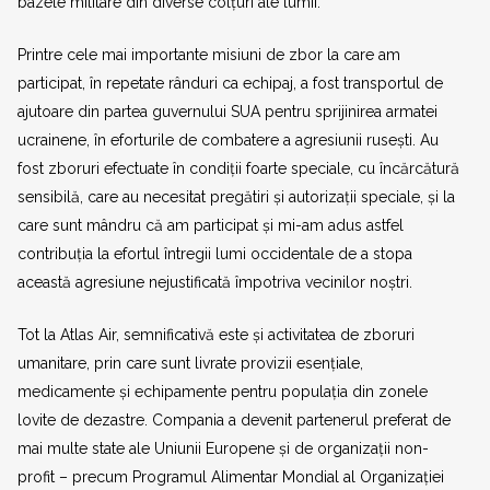
bazele militare din diverse colțuri ale lumii.
Printre cele mai importante misiuni de zbor la care am
participat, în repetate rânduri ca echipaj, a fost transportul de
ajutoare din partea guvernului SUA pentru sprijinirea armatei
ucrainene, în eforturile de combatere a agresiunii rusești. Au
fost zboruri efectuate în condiții foarte speciale, cu încărcătură
sensibilă, care au necesitat pregătiri și autorizații speciale, și la
care sunt mândru că am participat și mi-am adus astfel
contribuția la efortul întregii lumi occidentale de a stopa
această agresiune nejustificată împotriva vecinilor noștri.
Tot la Atlas Air, semnificativă este și activitatea de zboruri
umanitare, prin care sunt livrate provizii esențiale,
medicamente și echipamente pentru populația din zonele
lovite de dezastre. Compania a devenit partenerul preferat de
mai multe state ale Uniunii Europene și de organizații non-
profit – precum Programul Alimentar Mondial al Organizației