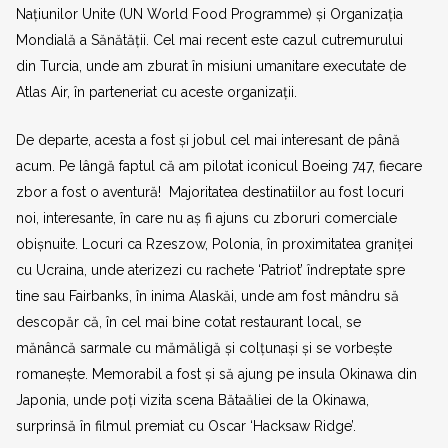
Națiunilor Unite (UN World Food Programme) și Organizația
Mondială a Sănătății. Cel mai recent este cazul cutremurului
din Turcia, unde am zburat în misiuni umanitare executate de
Atlas Air, în parteneriat cu aceste organizații.
De departe, acesta a fost și jobul cel mai interesant de până
acum. Pe lângă faptul că am pilotat iconicul Boeing 747, fiecare
zbor a fost o aventură! Majoritatea destinatiilor au fost locuri
noi, interesante, în care nu aș fi ajuns cu zboruri comerciale
obișnuite. Locuri ca Rzeszow, Polonia, în proximitatea graniței
cu Ucraina, unde aterizezi cu rachete ‘Patriot’ îndreptate spre
tine sau Fairbanks, în inima Alaskăi, unde am fost mândru să
descopăr că, în cel mai bine cotat restaurant local, se
mănâncă sarmale cu mămăligă și colțunași și se vorbește
romanește. Memorabil a fost și să ajung pe insula Okinawa din
Japonia, unde poți vizita scena Bătaăliei de la Okinawa,
surprinsă în filmul premiat cu Oscar ‘Hacksaw Ridge’.