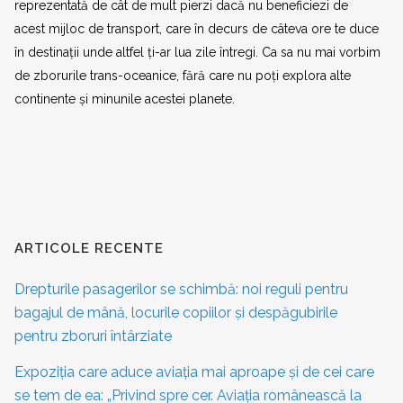
reprezentată de cât de mult pierzi dacă nu beneficiezi de
acest mijloc de transport, care în decurs de câteva ore te duce
în destinații unde altfel ți-ar lua zile întregi. Ca sa nu mai vorbim
de zborurile trans-oceanice, fără care nu poți explora alte
continente și minunile acestei planete.
ARTICOLE RECENTE
Drepturile pasagerilor se schimbă: noi reguli pentru
bagajul de mână, locurile copiilor și despăgubirile
pentru zboruri întârziate
Expoziția care aduce aviația mai aproape și de cei care
se tem de ea: „Privind spre cer. Aviația românească la