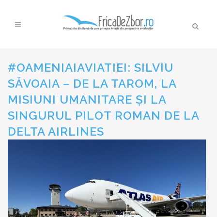
#OAMENIAIAVIATIEI: SILVIU
SĂVOAIA – DE LA TAROM, LA
MISIUNI UMANITARE ȘI LA
SINGURUL PILOT ROMAN DE LA
DELTA AIRLINES