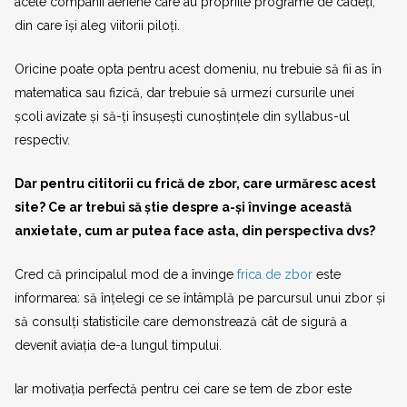
acele companii aeriene care au propriile programe de cadeți,
din care își aleg viitorii piloți.
Oricine poate opta pentru acest domeniu, nu trebuie să fii as în
matematica sau fizică, dar trebuie să urmezi cursurile unei
școli avizate și să-ți însușești cunoștințele din syllabus-ul
respectiv.
Dar pentru cititorii cu frică de zbor, care urmăresc acest
site? Ce ar trebui să știe despre a-și învinge această
anxietate, cum ar putea face asta, din perspectiva dvs?
Cred că principalul mod de a învinge
frica de zbor
este
informarea: să înțelegi ce se întâmplă pe parcursul unui zbor și
să consulți statisticile care demonstrează cât de sigură a
devenit aviația de-a lungul timpului.
Iar motivația perfectă pentru cei care se tem de zbor este