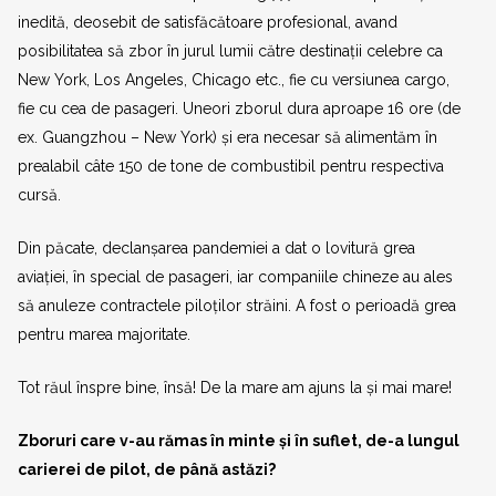
inedită, deosebit de satisfăcătoare profesional, avand
posibilitatea să zbor în jurul lumii către destinații celebre ca
New York, Los Angeles, Chicago etc., fie cu versiunea cargo,
fie cu cea de pasageri. Uneori zborul dura aproape 16 ore (de
ex. Guangzhou – New York) și era necesar să alimentăm în
prealabil câte 150 de tone de combustibil pentru respectiva
cursă.
Din păcate, declanșarea pandemiei a dat o lovitură grea
aviației, în special de pasageri, iar companiile chineze au ales
să anuleze contractele piloților străini. A fost o perioadă grea
pentru marea majoritate.
Tot răul înspre bine, însă! De la mare am ajuns la și mai mare!
Zboruri care v-au rămas în minte și în suflet, de-a lungul
carierei de pilot, de până astăzi?