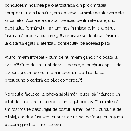
conduceam noaptea pe o autostradă din proximitatea
aeroportului din Frankfurt, am observat luminile de aterizare ale
avioanelor. Aparatele de zbor se axau pentru aterizare, unul
după altul, formând un șir luminos în miscare. Mi s-a părut
fascinantă precizia cu care 5-6 aeronave se deplasau înșiruite
la distanță egală și aterizau, consecutiv, pe aceeași pistă.
Atunci m-am întrebat – cum de nu m-am gândit niciodată la
aviatie?! Cum de am uitat de visul acesta, al oricărui copil – de
a zbura și cum de nu m-am interesat niciodata de ce
presupune o carieră de pilot comercial?!
Norocul a făcut ca, la câteva săptămâni după, să întâlnesc un
pilot de linie care mi-a explicat întregul proces. Țin minte că
am fost foarte descurajat de costurile mari pentru cursurile de
pilotaj, dar deja fusesem cuprins de un soi de febră, nu mă mai
puteam gândi la nimic altceva.