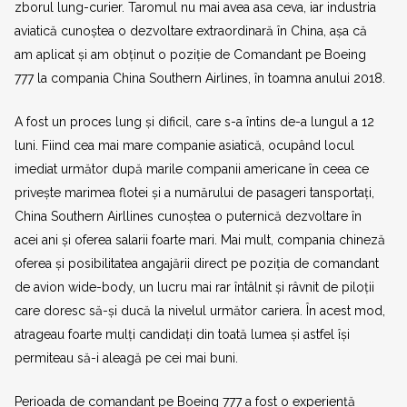
zborul lung-curier. Taromul nu mai avea asa ceva, iar industria
aviatică cunoștea o dezvoltare extraordinară în China, așa că
am aplicat și am obținut o poziție de Comandant pe Boeing
777 la compania China Southern Airlines, în toamna anului 2018.
A fost un proces lung și dificil, care s-a întins de-a lungul a 12
luni. Fiind cea mai mare companie asiatică, ocupând locul
imediat următor după marile companii americane în ceea ce
privește marimea flotei și a numărului de pasageri tansportați,
China Southern Airllines cunoștea o puternică dezvoltare în
acei ani și oferea salarii foarte mari. Mai mult, compania chineză
oferea și posibilitatea angajării direct pe poziția de comandant
de avion wide-body, un lucru mai rar întâlnit și râvnit de piloții
care doresc să-și ducă la nivelul următor cariera. În acest mod,
atrageau foarte mulți candidați din toată lumea și astfel își
permiteau să-i aleagă pe cei mai buni.
Perioada de comandant pe Boeing 777 a fost o experiență