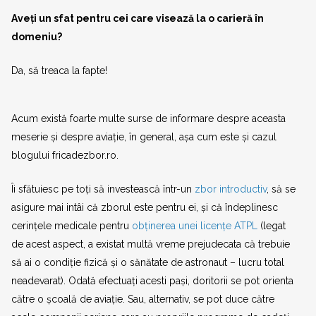
Aveți un sfat pentru cei care visează la o carieră în
domeniu?
Da, să treaca la fapte!
Acum există foarte multe surse de informare despre aceasta
meserie și despre aviație, în general, așa cum este și cazul
blogului fricadezbor.ro.
Îi sfătuiesc pe toți să investească într-un
zbor introductiv
, să se
asigure mai intâi că zborul este pentru ei, și că îndeplinesc
cerințele medicale pentru
obținerea unei licențe ATPL
(legat
de acest aspect, a existat multă vreme prejudecata că trebuie
să ai o condiție fizică și o sănătate de astronaut – lucru total
neadevarat). Odată efectuați acesti pași, doritorii se pot orienta
către o școală de aviație. Sau, alternativ, se pot duce către