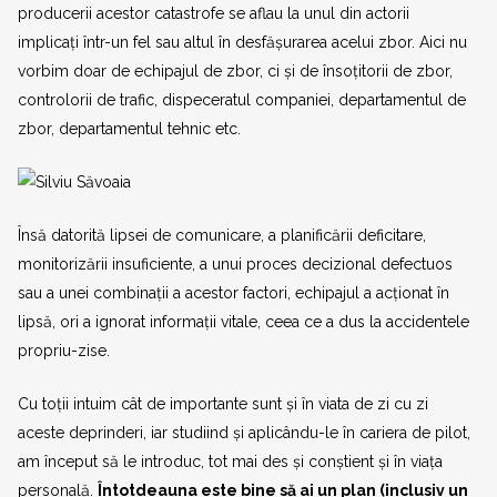
producerii acestor catastrofe se aflau la unul din actorii
implicați într-un fel sau altul în desfășurarea acelui zbor. Aici nu
vorbim doar de echipajul de zbor, ci și de însoțitorii de zbor,
controlorii de trafic, dispeceratul companiei, departamentul de
zbor, departamentul tehnic etc.
Însă datorită lipsei de comunicare, a planificării deficitare,
monitorizării insuficiente, a unui proces decizional defectuos
sau a unei combinații a acestor factori, echipajul a acționat în
lipsă, ori a ignorat informații vitale, ceea ce a dus la accidentele
propriu-zise.
Cu toții intuim cât de importante sunt și în viata de zi cu zi
aceste deprinderi, iar studiind și aplicându-le în cariera de pilot,
am început să le introduc, tot mai des și conștient și în viața
personală.
Întotdeauna este bine să ai un plan (inclusiv un