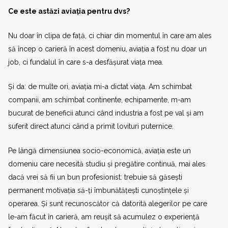
Ce este astăzi aviația pentru dvs?
Nu doar în clipa de față, ci chiar din momentul în care am ales
să încep o carieră în acest domeniu, aviația a fost nu doar un
job, ci fundalul în care s-a desfășurat viața mea.
Și da: de multe ori, aviația mi-a dictat viața. Am schimbat
companii, am schimbat continente, echipamente, m-am
bucurat de beneficii atunci când industria a fost pe val și am
suferit direct atunci când a primit lovituri puternice.
Pe lângă dimensiunea socio-economică, aviația este un
domeniu care necesită studiu și pregătire continuă, mai ales
dacă vrei să fii un bun profesionist: trebuie să găsești
permanent motivația să-ți îmbunătățești cunoștințele și
operarea. Și sunt recunoscător că datorită alegerilor pe care
le-am făcut în carieră, am reușit să acumulez o experiență