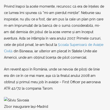
Privind înapoi la acele momente, recunosc că era de înțeles de
ce lumea îmi spunea că ”mi-am pierdut mințile”. Nebunie sau
inspirație, nu știu ce a fost, dar am pus la cale un plan prin care
m-am împrumutat de la bancă de o sumă considerabilă, mi-
am dat demisia din jobul de la acea vreme și am început
aventura. Asta se întâmpla în vara anului 2007. Primele cursuri,
cele de pilot privat, le-am facut la
Școala Superioară de Aviație
Civilă
din Băneasa, iar ulterior am plecat în Statele Unite ale
Americii, unde am obținut licența de pilot comercial.
Am revenit apoi în România, unde se nevoia de piloți de linie
era din ce în ce mai mare, așa că la finalul anului 2008 am
obtinut și primul meu job în aviație – First Officer pe aeronava
ATR 42/72 la compania Tarom.
Zbor inaugurare Iași-Madrid