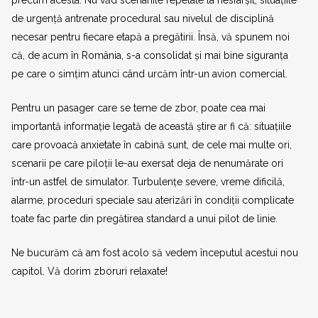
de urgență antrenate procedural sau nivelul de disciplină
necesar pentru fiecare etapă a pregătirii. Însă, vă spunem noi
că, de acum în România, s-a consolidat și mai bine siguranța
pe care o simțim atunci când urcăm într-un avion comercial.
Pentru un pasager care se teme de zbor, poate cea mai
importantă informație legată de această știre ar fi că: situațiile
care provoacă anxietate în cabină sunt, de cele mai multe ori,
scenarii pe care piloții le-au exersat deja de nenumărate ori
într-un astfel de simulator. Turbulențe severe, vreme dificilă,
alarme, proceduri speciale sau aterizări în condiții complicate
toate fac parte din pregătirea standard a unui pilot de linie.
Ne bucurăm că am fost acolo să vedem începutul acestui nou
capitol. Vă dorim zboruri relaxate!