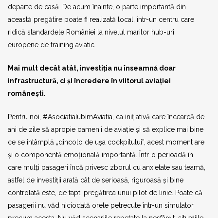
departe de casă. De acum înainte, o parte importantă din
această pregătire poate fi realizată local, într-un centru care
ridică standardele României la nivelul marilor hub-uri
europene de training aviatic.
Mai mult decât atât, investiția nu înseamnă doar
infrastructură, ci și încredere în viitorul aviației
românești.
Pentru noi, #AsociatiaIubimAviatia, ca inițiativă care încearcă de
ani de zile să apropie oamenii de aviație și să explice mai bine
ce se întâmplă „dincolo de ușa cockpitului”, acest moment are
și o componentă emoțională importantă. Într-o perioadă în
care mulți pasageri încă privesc zborul cu anxietate sau teamă,
astfel de investiții arată cât de serioasă, riguroasă și bine
controlată este, de fapt, pregătirea unui pilot de linie. Poate că
pasagerii nu văd niciodată orele petrecute într-un simulator
precum acesta. Nu văd scenariile repetate la nesfârșit, situațiile