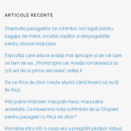
ARTICOLE RECENTE
Drepturile pasagerilor se schimbă: noi reguli pentru
bagajul de mână, locurile copiilor și despăgubirile
pentru zboruri întârziate
Expoziția care aduce aviația mai aproape și de cei care
se tem de ea: „Privind spre cer. Aviația românească la
116 ani de la prima decolare”, ediția II
De ce frica de zbor crește atunci când încerci să nu îți
fie frică
Mai puține întârzieri, mai puțin haos, mai puțină
anxietate. Ce înseamnă noile schimbări de la Otopeni
pentru pasagerii cu frică de zbor?
România intră într-o nouă eră a pregătirii piloților Airbus.