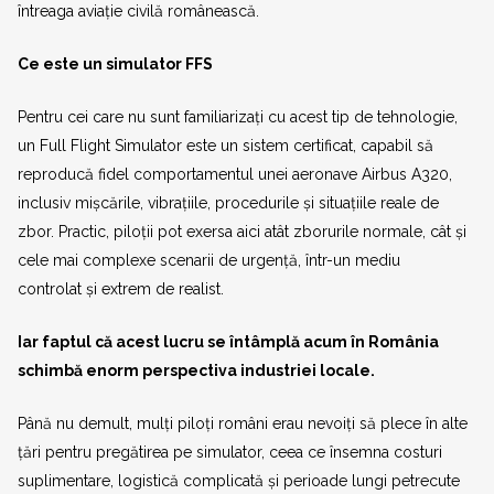
întreaga aviație civilă românească.
Ce este un simulator FFS
Pentru cei care nu sunt familiarizați cu acest tip de tehnologie,
un Full Flight Simulator este un sistem certificat, capabil să
reproducă fidel comportamentul unei aeronave Airbus A320,
inclusiv mișcările, vibrațiile, procedurile și situațiile reale de
zbor. Practic, piloții pot exersa aici atât zborurile normale, cât și
cele mai complexe scenarii de urgență, într-un mediu
controlat și extrem de realist.
Iar faptul că acest lucru se întâmplă acum în România
schimbă enorm perspectiva industriei locale.
Până nu demult, mulți piloți români erau nevoiți să plece în alte
țări pentru pregătirea pe simulator, ceea ce însemna costuri
suplimentare, logistică complicată și perioade lungi petrecute