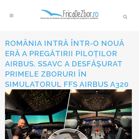
ROMÂNIA INTRĂ ÎNTR-O NOUĂ
ERĂ A PREGĂTIRII PILOȚILOR
AIRBUS. SSAVC A DESFĂȘURAT
PRIMELE ZBORURI ÎN
SIMULATORUL FFS AIRBUS A320