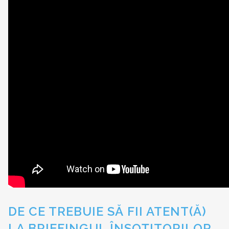
DE CE TREBUIE SĂ FII ATENT(Ă)
LA BRIEFINGUL ÎNSOȚITORILOR