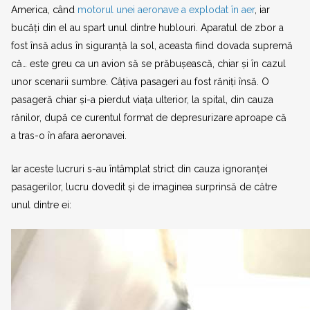
America, când
motorul unei aeronave a explodat în aer
, iar
bucăți din el au spart unul dintre hublouri. Aparatul de zbor a
fost însă adus în siguranță la sol, aceasta fiind dovada supremă
că… este greu ca un avion să se prăbușească, chiar și în cazul
unor scenarii sumbre. Câțiva pasageri au fost răniți însă. O
pasageră chiar și-a pierdut viața ulterior, la spital, din cauza
rănilor, după ce curentul format de depresurizare aproape că
a tras-o în afara aeronavei.
Iar aceste lucruri s-au întâmplat strict din cauza ignoranței
pasagerilor, lucru dovedit și de imaginea surprinsă de către
unul dintre ei: