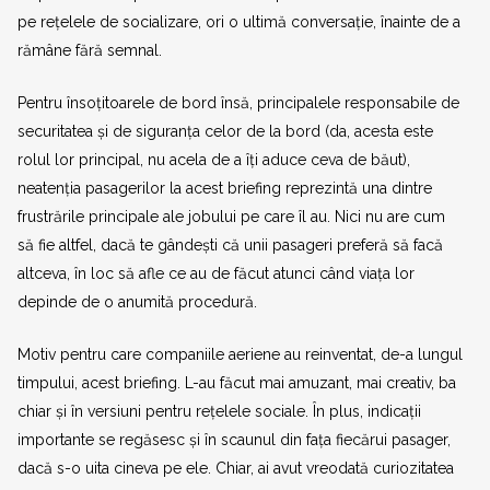
pe rețelele de socializare, ori o ultimă conversație, înainte de a
rămâne fără semnal.
Pentru însoțitoarele de bord însă, principalele responsabile de
securitatea și de siguranța celor de la bord (da, acesta este
rolul lor principal, nu acela de a îți aduce ceva de băut),
neatenția pasagerilor la acest briefing reprezintă una dintre
frustrările principale ale jobului pe care îl au. Nici nu are cum
să fie altfel, dacă te gândești că unii pasageri preferă să facă
altceva, în loc să afle ce au de făcut atunci când viața lor
depinde de o anumită procedură.
Motiv pentru care companiile aeriene au reinventat, de-a lungul
timpului, acest briefing. L-au făcut mai amuzant, mai creativ, ba
chiar și în versiuni pentru rețelele sociale. În plus, indicații
importante se regăsesc și în scaunul din fața fiecărui pasager,
dacă s-o uita cineva pe ele. Chiar, ai avut vreodată curiozitatea