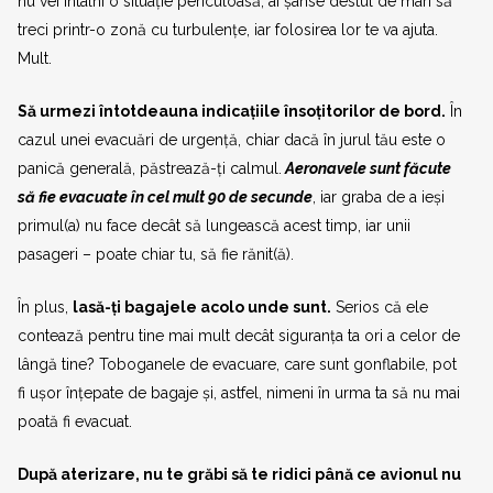
nu vei întâlni o situație periculoasă, ai șanse destul de mari să
treci printr-o zonă cu turbulențe, iar folosirea lor te va ajuta.
Mult.
Să urmezi întotdeauna indicațiile însoțitorilor de bord.
În
cazul unei evacuări de urgență, chiar dacă în jurul tău este o
panică generală, păstrează-ți calmul.
Aeronavele sunt făcute
să fie evacuate în cel mult 90 de secunde
, iar graba de a ieși
primul(a) nu face decât să lungească acest timp, iar unii
pasageri – poate chiar tu, să fie rănit(ă).
În plus,
lasă-ți bagajele acolo unde sunt.
Serios că ele
contează pentru tine mai mult decât siguranța ta ori a celor de
lângă tine? Toboganele de evacuare, care sunt gonflabile, pot
fi ușor înțepate de bagaje și, astfel, nimeni în urma ta să nu mai
poată fi evacuat.
După aterizare, nu te grăbi să te ridici până ce avionul nu