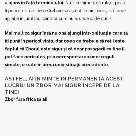
a ajuns în fața terminalului.
Nu zice nimeni că rulajul poate
fi periculos, dar de ce trebuie să aștepți în picioare și să creezi
agitație în jurul tău, când oricum nu ai unde să te duci?!
Mai mult ca sigur însă nu o să ajungi într-o situație care să
îți pună în pericol viața, dar ceea ce trebuie să reții este
faptul că Zborul este sigur și că doar pasagerii ca tine îl
pot face periculos, prin nerespectarea unor reguli
simple, create în urma unor situații precedente.
ASTFEL, AI ÎN MINTE ÎN PERMANENȚĂ ACEST
LUCRU: UN ZBOR MAI SIGUR ÎNCEPE DE LA
TINE!
Zbor fără frică să ai!