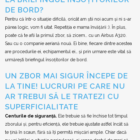
DE BORD?
Pentru că într-o situație dificilă, oricât am știi noi acum și ni s-ar
părea logic, vom fi uitat. Repetiția e mama învățării :). În plus,
poate că te afli la primul zbor, să zicem… cu un Airbus A320.
Sau cu o companie aeriană nouă. Ei bine, fiecare dintre acestea
are procedurile ei, echipamentul ei… și prin urmare este vital să
urmărești briefingul însoțitorilor de bord.
UN ZBOR MAI SIGUR ÎNCEPE DE
LA TINE! LUCRURI PE CARE NU
AR TREBUI SĂ LE TRATEZI CU
SUPERFICIALITATE
Centurile de siguranță.
Ele trebuie să fie închise tot timpul
zborului și, pentru eficiență, ele trebuie ajustate astfel încât să
te țină în scaun, fără să îți permită mișcări ample. Chiar dacă