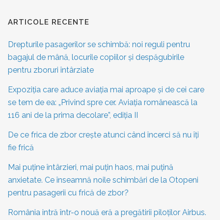
ARTICOLE RECENTE
Drepturile pasagerilor se schimbă: noi reguli pentru
bagajul de mână, locurile copiilor și despăgubirile
pentru zboruri întârziate
Expoziția care aduce aviația mai aproape și de cei care
se tem de ea: „Privind spre cer. Aviația românească la
116 ani de la prima decolare”, ediția II
De ce frica de zbor crește atunci când încerci să nu îți
fie frică
Mai puține întârzieri, mai puțin haos, mai puțină
anxietate. Ce înseamnă noile schimbări de la Otopeni
pentru pasagerii cu frică de zbor?
România intră într-o nouă eră a pregătirii piloților Airbus.