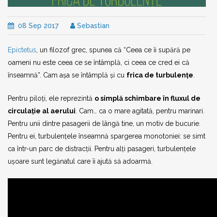
08 Sep 2017
Sebastian
Epictetus
, un filozof grec, spunea că “Ceea ce îi supără pe
oameni nu este ceea ce se întâmplă, ci ceea ce cred ei că
înseamnă”. Cam așa se întâmplă și cu
frica de turbulențe
.
Pentru piloți, ele reprezintă
o simplă schimbare în fluxul de
circulație al aerului
. Cam… ca o mare agitată, pentru marinari.
Pentru unii dintre pasagerii de lângă tine, un motiv de bucurie.
Pentru ei, turbulențele înseamnă spargerea monotoniei: se simt
ca într-un parc de distracții. Pentru alți pasageri, turbulențele
ușoare sunt legănatul care îi ajută să adoarmă.