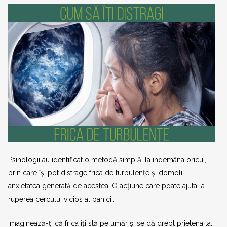
Psihologii au identificat o metodă simplă, la îndemâna oricui,
prin care își pot distrage frica de turbulențe și domoli
anxietatea generată de acestea. O acțiune care poate ajuta la
ruperea cercului vicios al panicii.
Imaginează-ți că frica îți stă pe umăr și se dă drept prietena ta.