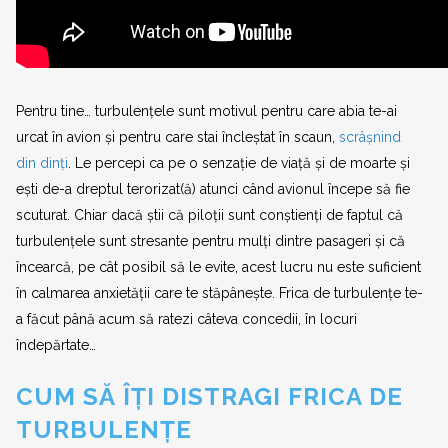
Pentru tine… turbulențele sunt motivul pentru care abia te-ai
urcat în avion și pentru care stai încleștat în scaun,
scrâșnind
din dinți
. Le percepi ca pe o senzație de viață și de moarte și
ești de-a dreptul terorizat(ă) atunci când avionul începe să fie
scuturat. Chiar dacă știi că piloții sunt conștienți de faptul că
turbulențele sunt stresante pentru mulți dintre pasageri și că
încearcă, pe cât posibil să le evite, acest lucru nu este suficient
în calmarea anxietății care te stăpânește. Frica de turbulențe te-
a făcut până acum să ratezi câteva concedii, în locuri
îndepărtate…
CUM SĂ ÎȚI DISTRAGI FRICA DE
TURBULENȚE