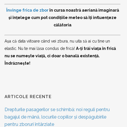
Învinge frica de zbor
în cursa noastră aeriană imaginară
și înțelege cum pot condițiile meteo să îți influențeze
călătoria
Așa că data viitoare când vei zbura, nu uita să ai cu tine un
elastic. Nu te mai lăsa condus de frică!
A-ți trăi viața în frică
nu se numește viață, ci doar o banală existență.
Îndrăznește!
ARTICOLE RECENTE
Drepturile pasagerilor se schimbă: noi reguli pentru
bagajul de mână, locurile copiilor și despăgubirile
pentru zboruri întârziate