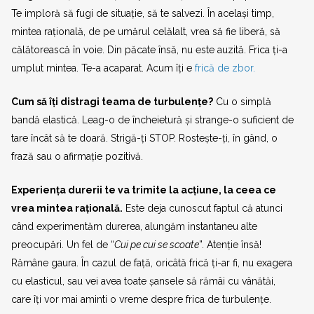
Te imploră să fugi de situație, să te salvezi. În același timp,
mintea rațională, de pe umărul celălalt, vrea să fie liberă, să
călătorească în voie. Din păcate însă, nu este auzită. Frica ți-a
umplut mintea. Te-a acaparat. Acum îți e
frică de zbor.
Cum să îți distragi teama de turbulențe?
Cu o simplă
bandă elastică. Leag-o de încheietură și strange-o suficient de
tare încât să te doară. Strigă-ți STOP. Rostește-ți, în gând, o
frază sau o afirmație pozitivă.
Experiența durerii te va trimite la acțiune, la ceea ce
vrea mintea rațională.
Este deja cunoscut faptul că atunci
când experimentăm durerea, alungăm instantaneu alte
preocupări. Un fel de “
Cui pe cui se scoate
”. Atenție însă!
Rămâne gaura. În cazul de față, oricâtă frică ți-ar fi, nu exagera
cu elasticul, sau vei avea toate șansele să rămâi cu vânătăi,
care îți vor mai aminti o vreme despre frica de turbulențe.