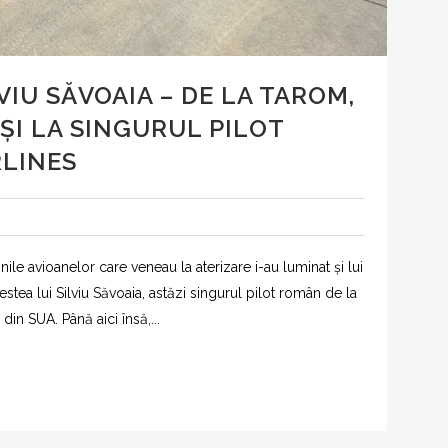
VIU SĂVOAIA – DE LA TAROM,
ȘI LA SINGURUL PILOT
RLINES
ile avioanelor care veneau la aterizare i-au luminat și lui
ea lui Silviu Săvoaia, astăzi singurul pilot român de la
in SUA. Până aici însă,...