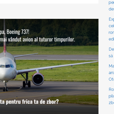
pe
de
Ex
cei
ro
edi
De
să 
Mai
an
Ot
Ro
pi
zb