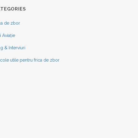
ATEGORIES
ca de zbor
ri Aviație
g & Interviuri
icole utile pentru frica de zbor