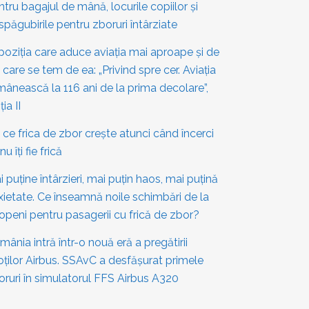
ntru bagajul de mână, locurile copiilor și
spăgubirile pentru zboruri întârziate
poziția care aduce aviația mai aproape și de
 care se tem de ea: „Privind spre cer. Aviația
mânească la 116 ani de la prima decolare”,
ția II
 ce frica de zbor crește atunci când încerci
nu îți fie frică
 puține întârzieri, mai puțin haos, mai puțină
xietate. Ce înseamnă noile schimbări de la
openi pentru pasagerii cu frică de zbor?
mânia intră într-o nouă eră a pregătirii
loților Airbus. SSAvC a desfășurat primele
oruri în simulatorul FFS Airbus A320