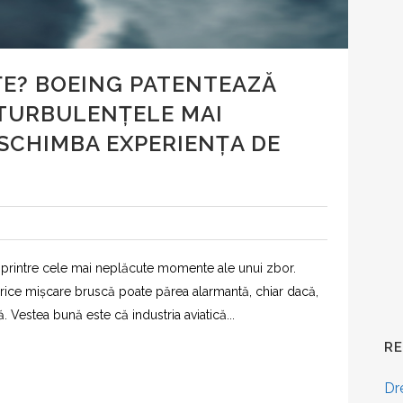
E? BOEING PATENTEAZĂ
 TURBULENȚELE MAI
 SCHIMBA EXPERIENȚA DE
t printre cele mai neplăcute momente ale unui zbor.
orice mișcare bruscă poate părea alarmantă, chiar dacă,
ă. Vestea bună este că industria aviatică...
R
Dr