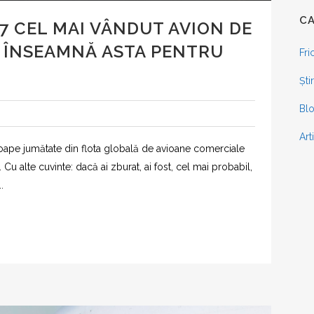
C
7 CEL MAI VÂNDUT AVION DE
E ÎNSEAMNĂ ASTA PENTRU
Fri
Ști
Blo
Art
oape jumătate din flota globală de avioane comerciale
i. Cu alte cuvinte: dacă ai zburat, ai fost, cel mai probabil,
.