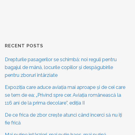
RECENT POSTS
Drepturile pasagerilor se schimbă: noi reguli pentru
bagajul de mână, locurile copiilor și despăgubirile
pentru zboruri întârziate
Expoziția care aduce aviația mai aproape și de cei care
se tem de ea: „Privind spre cer. Aviația românească la
116 ani de la prima decolare”, ediția II
De ce frica de zbor crește atunci când încerci să nu îți
fie frică
Mai puține întârzieri, mai puțin haos, mai puțină