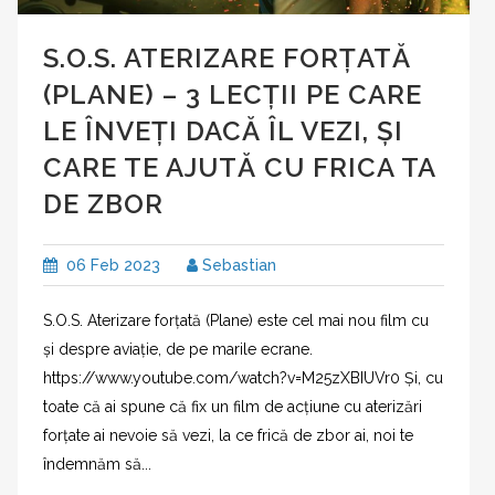
S.O.S. ATERIZARE FORȚATĂ
(PLANE) – 3 LECȚII PE CARE
LE ÎNVEȚI DACĂ ÎL VEZI, ȘI
CARE TE AJUTĂ CU FRICA TA
DE ZBOR
06 Feb 2023
Sebastian
S.O.S. Aterizare forțată (Plane) este cel mai nou film cu
și despre aviație, de pe marile ecrane.
https://www.youtube.com/watch?v=M25zXBIUVr0 Și, cu
toate că ai spune că fix un film de acțiune cu aterizări
forțate ai nevoie să vezi, la ce frică de zbor ai, noi te
îndemnăm să...